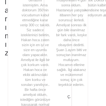
l
olmasını
muayeneden 4 gün
tek Doktor'
istemiştim. Ama
sonra oldum.
bütün kalbi
a
doktorum 350’nin
Hastaneye yatıştan
kendisine teş
vücudumun kabul
itibaren her şey
ediyorum 
r
etmediğine karar
sorunsuz ilerledi.
ı
verip 300 cc takıldı.
Ameliyat sonrası ilk
G. K.
Siz sadece
gün bile inanılmaz
m
isteklerinizi belirtin,
bir fark vardı, keşke
Hakan hoca zaten
daha önce
ı
sizin için en iyi ve
olsaydım dedirtti.
size en uyumlu
Şuan 1.ayım bitti ve
z
olanı yapacaktır.
sonuçtan inanılmaz
Ameliyat ile ilgili bir
mutluyum.
çok korkum vardı.
Hocamın ellerine
Hakan hoca ve
sağlık. İlgi alakanız
ekibi aklınızdaki
ve mükemmel
tüm korku ve
sonuç için çok
soruları yanıtlıyor..
teşekkür ederim.
Bir hafta önce
ameliyat oldum,
Ç. B.
istediğim görüntüye
kavuşarak normal