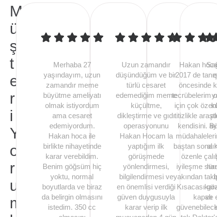
M
ü
ş
t
Merhaba 27
Uzun zamandır
Hakan hoca 
Sağ
yaşındayım, uzun
düşündüğüm ve bir
2017 de tanı
e
e
zamandır meme
türlü cesaret
öncesinde k
r
büyütme ameliyatı
edemediğim meme
tecrübelerim 
y
olmak istiyordum
küçültme,
için çok özen
k
i
ama cesaret
dikleştirme ve gıdı
titizlikle araş
al
edemiyordum.
operasyonunu
kendisini. B
ay
Y
Hakan hoca ile
Hakan Hocam la
müdahaleler
o
birlikte nihayetinde
yaptığım ilk
baştan sona 
al
karar verebildim.
görüşmede
özenle çalış
r
Benim göğsüm hiç
yönlendirmesi,
iyileşme süre
han
yoktu, normal
bilgilendirmesi ve
yakından takip
u
boyutlarda ve biraz
en önemlisi verdiği
Kısacası g
kar
da belirgin olmasını
güven duygusuyla
kapalı
ve 
m
istedim. 350 cc
karar verip ilk
güvenebilec