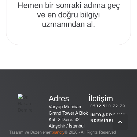
Hemen bir sonraki adıma geç
ve en doğru bilgiyi
uzmanından al.
Adres
İletişim
Varyap Meridian
0532 510 72 79
Grand Tower A Blok
INFO@DRHAKA
Kat: 2 Daire: 32
NDEMIREL.COM
Ataşehir / İstanbul
-
Tasarım ve Düzenleme
brandly
© 2026 - All Rights Reserved