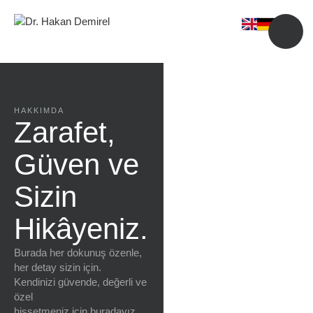
HAKKIMDA
Zarafet,
Güven ve
Sizin
Hikâyeniz.
Burada her dokunuş özenle,
her detay sizin için.
Kendinizi güvende, değerli ve
özel
hissetmeniz için buradayız.