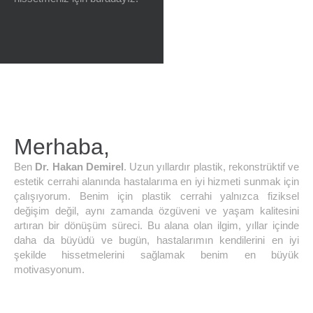
Merhaba,
Ben
Dr. Hakan Demirel
. Uzun yıllardır plastik, rekonstrüktif ve
estetik cerrahi alanında hastalarıma en iyi hizmeti sunmak için
çalışıyorum. Benim için plastik cerrahi yalnızca fiziksel
değişim değil, aynı zamanda özgüveni ve yaşam kalitesini
artıran bir dönüşüm süreci. Bu alana olan ilgim, yıllar içinde
daha da büyüdü ve bugün, hastalarımın kendilerini en iyi
şekilde hissetmelerini sağlamak benim en büyük
motivasyonum.