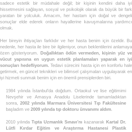
sadece estetik bir müdahale değil; bir kişinin kendini daha iyi
hissetmesini sağlayan, sosyal ve psikolojik olarak da büyük bir fark
yaratan bir yolculuk. Amacım, her hastam için doğal ve dengeli
sonuçlar elde ederek onların hayallerine kavuşmalarına yardımcı
olmak.
Her bireyin ihtiyaçları farklıdır ve her hasta benim için özeldir. Bu
nedenle, her hasta ile bire bir ilgileniyor, onun beklentilerini anlamaya
özen gösteriyorum.
Doğallıktan ödün vermeden, kişinin yüz v
vücut yapısına en uygun estetik planlamaları yaparak en iyi
sonuçları hedefliyorum.
Tedavi sürecini hasta için en konforlu hale
getirmek, en güncel teknikleri ve bilimsel çalışmaları uygulayarak en
iyi hizmeti sunmak benim için en önemli prensiplerden biri.
1984 yılında İstanbul’da doğdum. Ortaokul ve lise eğitimimi
Nevşehir ve Amasya Anadolu Liselerinde tamamladıktan
sonra,
2002 yılında Marmara Üniversitesi Tıp Fakültesine
başladım ve
2009 yılında tıp doktoru ünvanımı aldım
.
2010 yılında
Tıpta Uzmanlık Sınavı’nı
kazanarak
Kartal Dr.
Lütfi Kırdar Eğitim ve Araştırma Hastanesi Plastik