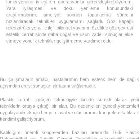
fonksiyonunu iyileştiren operasyonlar gerçekleştirebiliyorum.
Yara iyileşmesi ve doku yenileme konusundaki
araştırmalarım, ameliyat sonrası toparlanma sürecini
hızlandıracak teknikleri uygulamamı sağladı. Göz kapağı
rekonstrüksiyonu ile ilgili bilimsel yayınım, özellikle göz çevresi
estetik cerrahisinde daha doğal ve uzun vadeli sonuçlar elde
etmeye yönelik teknikler geliştirmeme yardımcı oldu.
Bu çalışmaların amacı, hastalarımın hem estetik hem de sağlık
açısından en iyi sonuçları almasını sağlamaktır.
Plastik cerrahi, gelişen teknolojiyle birlikte sürekli olarak yeni
tekniklerin ortaya çıktığı bir alan. Bu nedenle en güncel yöntemleri
uygulayabilmek için her yıl ulusal ve uluslararası kongrelere katılarak
kendimi geliştiriyorum.
Katıldığım önemli kongrelerden bazıları arasında Türk Plastik
Rekonstrüktif ve Estetik Cerrahi Derneğinin düzenlediği ulusal