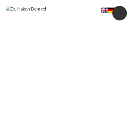
Ameliyatsız
Çene Ucu
Estetiği