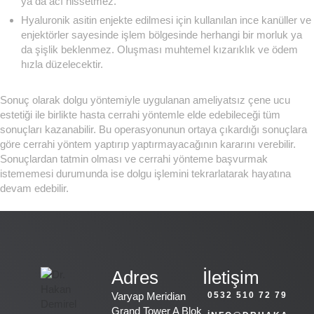
ya da acı hissetmez.
Hyaluronik asitin enjekte edilmesi için kullanılan ince kanüller ve
enjektörler sayesinde işlem bölgesinde herhangi bir morluk ya
da şişlik beklenmez. Oluşması muhtemel kızarıklık ve ödem
hızla düzelecektir.
Sonuç olarak dolgu yöntemiyle uygulanan ameliyatsız çene ucu
estetiği ile birlikte hasta cerrahi yöntemle elde edebileceği tüm
sonuçları kazanabilir. Bu operasyonunun ortaya çıkardığı sonuçlara
göre cerrahi yöntem yaptırıp yaptırmayacağının kararını verebilir.
Sonuçlardan tatmin olması ve cerrahi yönteme başvurmak
istememesi durumunda ise dolgu işlemini tekrarlatarak hayatına
devam edebilir.
Adres
İletişim
Varyap Meridian
0532 510 72 79
Grand Tower A Blok