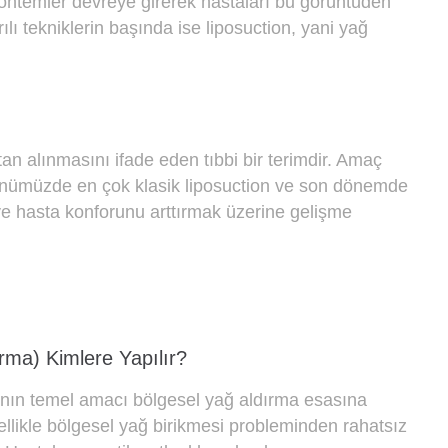
yöntemler devreye girerek hastaları bu görüntüden
lı tekniklerin başında ise liposuction, yani yağ
an alınmasını ifade eden tıbbi bir terimdir. Amaç
Günümüzde en çok klasik liposuction ve son dönemde
 ve hasta konforunu arttırmak üzerine gelişme
rma) Kimlere Yapılır?
nın temel amacı bölgesel yağ aldırma esasına
likle bölgesel yağ birikmesi probleminden rahatsız