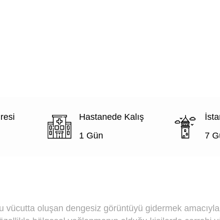
resi
Hastanede Kalış
İst
1 Gün
7 G
cu vücutta oluşan dengesiz görüntüyü gidermek amacıyla 