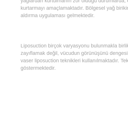
yağlardan kurtulmanın zor olduğu durumlarda, ö
kurtarmayı amaçlamaktadır. Bölgesel yağ birikiml
aldırma uygulaması gelmektedir.
Liposuction birçok varyasyonu bulunmakla birlik
zayıflamak değil, vücudun görünüşünü dengesiz
vaser liposuction teknikleri kullanılmaktadır. 
göstermektedir.