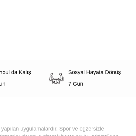
anbul da Kalış
Sosyal Hayata Dönüş
ün
7 Gün
yapılan uygulamalardır. Spor ve egzersizle