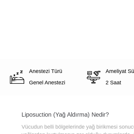
Anestezi Türü
Ameliyat Sü
Genel Anestezi
2 Saat
Liposuction (Yağ Aldırma) Nedir?
Vücudun belli bölgelerinde yağ birikmesi sonu