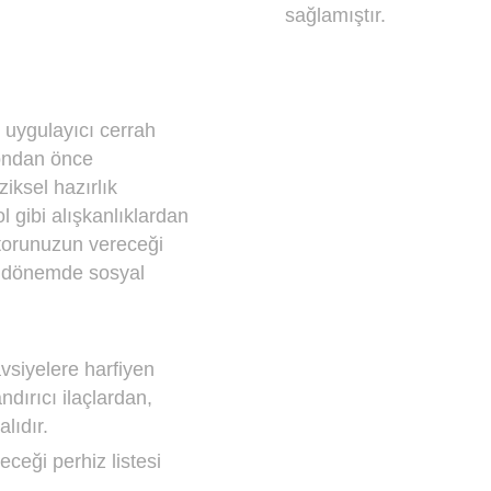
sağlamıştır.
r uygulayıcı cerrah
syondan önce
ziksel hazırlık
l gibi alışkanlıklardan
torunuzun vereceği
en dönemde sosyal
siyelere harfiyen
ndırıcı ilaçlardan,
lıdır.
eği perhiz listesi