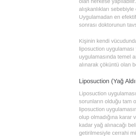
olan herkese yapılabilir
alışkanlıkları sebebiyl
Uygulamadan en efektif 
sonrası doktorunun tavsi
Kişinin kendi vücudundak
liposuction uygulaması 
uygulamasında temel am
alınarak çöküntü olan b
Liposuction (Yağ Aldı
Liposuction uygulaması
sorunların olduğu tam ol
liposuction uygulaması
olup olmadığına karar v
kadar yağ alınacağı beli
getirilmesiyle cerrahi m