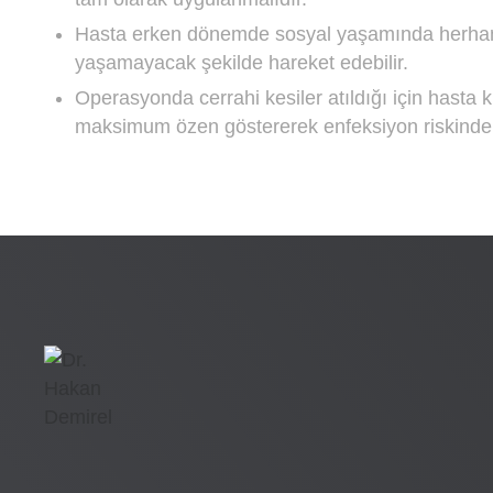
Hasta erken dönemde sosyal yaşamında herhangi
yaşamayacak şekilde hareket edebilir.
Operasyonda cerrahi kesiler atıldığı için hasta k
maksimum özen göstererek enfeksiyon riskinden