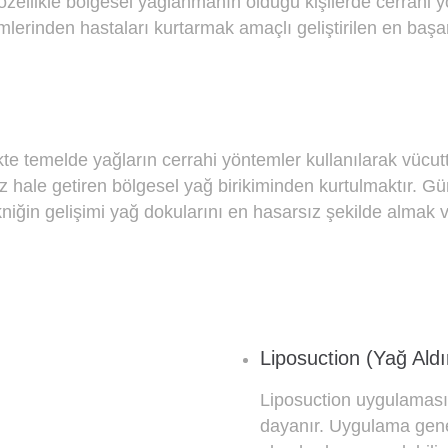
zellikle bölgesel yağlanmanın olduğu kişilerde cerrahi 
erinden hastaları kurtarmak amaçlı geliştirilen en başarı
te temelde yağların cerrahi yöntemler kullanılarak vücutt
 hale getiren bölgesel yağ birikiminden kurtulmaktır. 
Tekniğin gelişimi yağ dokularını en hasarsız şekilde almak
Liposuction (Yağ Aldı
Liposuction uygulaması
dayanır. Uygulama genel