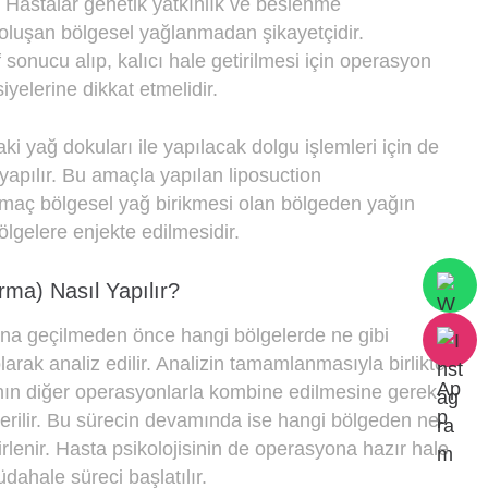
. Hastalar genetik yatkınlık ve beslenme
e oluşan bölgesel yağlanmadan şikayetçidir.
sonucu alıp, kalıcı hale getirilmesi için operasyon
yelerine dikkat etmelidir.
i yağ dokuları ile yapılacak dolgu işlemleri için de
yapılır. Bu amaçla yapılan liposuction
aç bölgesel yağ birikmesi olan bölgeden yağın
ölgelere enjekte edilmesidir.
rma) Nasıl Yapılır?
na geçilmeden önce hangi bölgelerde ne gibi
arak analiz edilir. Analizin tamamlanmasıyla birlikte
nın diğer operasyonlarla kombine edilmesine gerek
erilir. Bu sürecin devamında ise hangi bölgeden ne
rlenir. Hasta psikolojisinin de operasyona hazır hale
üdahale süreci başlatılır.