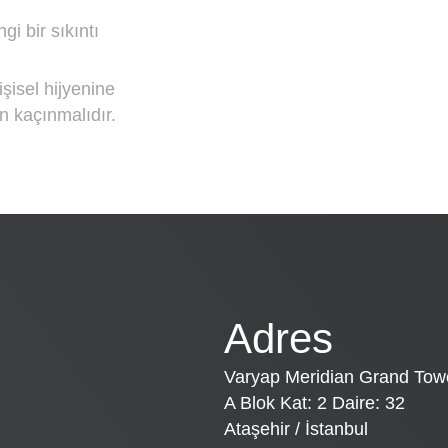
 bir sıkıntı
işisel hijyenine
 kaçınmalıdır.
Adres
Varyap Meridian Grand Tow
A Blok Kat: 2 Daire: 32
Ataşehir / İstanbul