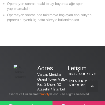
Operasyon sonrasındaki bir ay boyunca ağır spor
yapılmamalıdır.
Operasyon sonrasında takılmaya başlayan tıbbi sütyen
(sporcu sütyeni) üç hafta süreyle kullanılmalıdır.
Adres
İletişim
Varyap Meridian
0532 510 72 79
Grand Tower A Blok
INFO@DRHAKA
Kat: 2 Daire: 32
NDEMIREL.COM
Ataşehir / İstanbul
-
Tasarım ve Düzenleme
brandly
© 2026 - All Rights Reserved