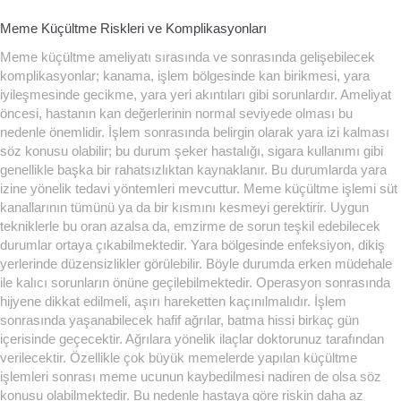
Meme Küçültme Riskleri ve Komplikasyonları
Meme küçültme ameliyatı sırasında ve sonrasında gelişebilecek
komplikasyonlar; kanama, işlem bölgesinde kan birikmesi, yara
iyileşmesinde gecikme, yara yeri akıntıları gibi sorunlardır. Ameliyat
öncesi, hastanın kan değerlerinin normal seviyede olması bu
nedenle önemlidir. İşlem sonrasında belirgin olarak yara izi kalması
söz konusu olabilir; bu durum şeker hastalığı, sigara kullanımı gibi
genellikle başka bir rahatsızlıktan kaynaklanır. Bu durumlarda yara
izine yönelik tedavi yöntemleri mevcuttur. Meme küçültme işlemi süt
kanallarının tümünü ya da bir kısmını kesmeyi gerektirir. Uygun
tekniklerle bu oran azalsa da, emzirme de sorun teşkil edebilecek
durumlar ortaya çıkabilmektedir. Yara bölgesinde enfeksiyon, dikiş
yerlerinde düzensizlikler görülebilir. Böyle durumda erken müdehale
ile kalıcı sorunların önüne geçilebilmektedir. Operasyon sonrasında
hijyene dikkat edilmeli, aşırı hareketten kaçınılmalıdır. İşlem
sonrasında yaşanabilecek hafif ağrılar, batma hissi birkaç gün
içerisinde geçecektir. Ağrılara yönelik ilaçlar doktorunuz tarafından
verilecektir. Özellikle çok büyük memelerde yapılan küçültme
işlemleri sonrası meme ucunun kaybedilmesi nadiren de olsa söz
konusu olabilmektedir. Bu nedenle hastaya göre riskin daha az