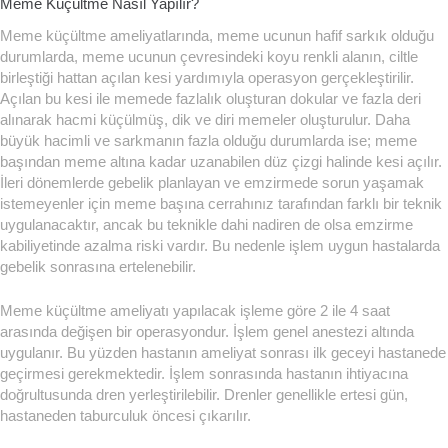
Meme Küçültme Nasıl Yapılır?
Meme küçültme ameliyatlarında, meme ucunun hafif sarkık olduğu
durumlarda, meme ucunun çevresindeki koyu renkli alanın, ciltle
birleştiği hattan açılan kesi yardımıyla operasyon gerçekleştirilir.
Açılan bu kesi ile memede fazlalık oluşturan dokular ve fazla deri
alınarak hacmi küçülmüş, dik ve diri memeler oluşturulur. Daha
büyük hacimli ve sarkmanın fazla olduğu durumlarda ise; meme
başından meme altına kadar uzanabilen düz çizgi halinde kesi açılır.
İleri dönemlerde gebelik planlayan ve emzirmede sorun yaşamak
istemeyenler için meme başına cerrahınız tarafından farklı bir teknik
uygulanacaktır, ancak bu teknikle dahi nadiren de olsa emzirme
kabiliyetinde azalma riski vardır. Bu nedenle işlem uygun hastalarda
gebelik sonrasına ertelenebilir.
Meme küçültme ameliyatı yapılacak işleme göre 2 ile 4 saat
arasında değişen bir operasyondur. İşlem genel anestezi altında
uygulanır. Bu yüzden hastanın ameliyat sonrası ilk geceyi hastanede
geçirmesi gerekmektedir. İşlem sonrasında hastanın ihtiyacına
doğrultusunda dren yerleştirilebilir. Drenler genellikle ertesi gün,
hastaneden taburculuk öncesi çıkarılır.